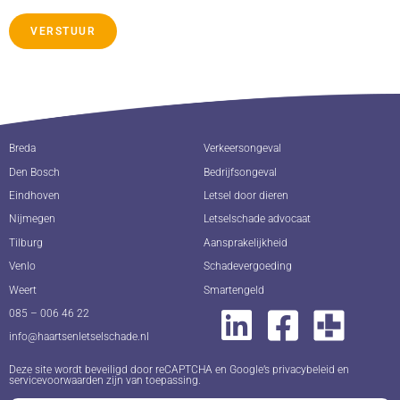
VERSTUUR
Breda
Verkeersongeval
Den Bosch
Bedrijfsongeval
Eindhoven
Letsel door dieren
Nijmegen
Letselschade advocaat
Tilburg
Aansprakelijkheid
Venlo
Schadevergoeding
Weert
Smartengeld
085 – 006 46 22
info@haartsenletselschade.nl
Deze site wordt beveiligd door reCAPTCHA en Google’s
privacybeleid
en
servicevoorwaarden
zijn van toepassing.