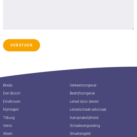
VERSTUUR
Breda
Verkeersongeval
Den Bosch
Bedrijfsongeval
Eindhoven
Letsel door dieren
Nijmegen
Letselschade advocaat
Tilburg
Aansprakelijkheid
Venlo
Schadevergoeding
Weert
Smartengeld