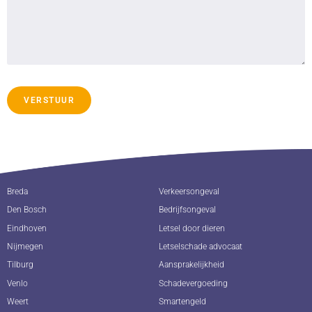
VERSTUUR
Breda
Verkeersongeval
Den Bosch
Bedrijfsongeval
Eindhoven
Letsel door dieren
Nijmegen
Letselschade advocaat
Tilburg
Aansprakelijkheid
Venlo
Schadevergoeding
Weert
Smartengeld