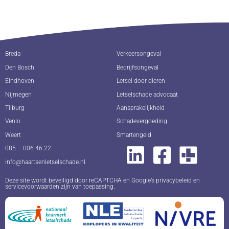
Breda
Verkeersongeval
Den Bosch
Bedrijfsongeval
Eindhoven
Letsel door dieren
Nijmegen
Letselschade advocaat
Tilburg
Aansprakelijkheid
Venlo
Schadevergoeding
Weert
Smartengeld
085 – 006 46 22
info@haartsenletselschade.nl
Deze site wordt beveiligd door reCAPTCHA en Google’s
privacybeleid
en
servicevoorwaarden
zijn van toepassing.