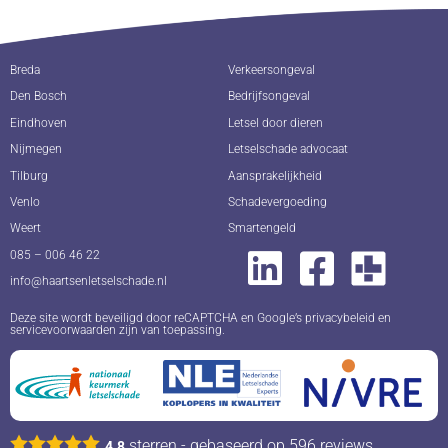
Breda
Verkeersongeval
Den Bosch
Bedrijfsongeval
Eindhoven
Letsel door dieren
Nijmegen
Letselschade advocaat
Tilburg
Aansprakelijkheid
Venlo
Schadevergoeding
Weert
Smartengeld
085 – 006 46 22
info@haartsenletselschade.nl
Deze site wordt beveiligd door reCAPTCHA en Google’s
privacybeleid
en
servicevoorwaarden
zijn van toepassing.
sterren - gebaseerd op
596
reviews
4.8